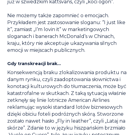
już w szwedzkim kattsvans, czyli „koci ogon”.
Nie możemy także zapomnieć o emocjach.
Przykładem jest zastosowanie sloganu: ‘’I just like
it’’, zamiast „I’m lovin it” w marketingowych
sloganach i banerach McDonald’s w Chinach,
kraju, który nie akceptuje ukazywania silnych
emocji w miejscach publicznych.
Gdy transkreacji brak…
Konsekwencją braku zlokalizowania produktu na
danym rynku, czyli zaadoptowania słownictwa i
konotacji kulturowych do tłumaczenia, może być
katastrofalne w skutkach. Z taką sytuacją właśnie
zetknęły się linie lotnicze American Airlines
reklamując wysoki standard lotów biznesowych
dzięki obiciu foteli podróżnych skórą. Stworzone
zostało nawet hasło „Fly in leather”, czyli „Lataj na
skórze”. Zdanie to w języku hiszpańskim brzmiało
„Vuelo en Cuero”, tyle, że w języku potocznym