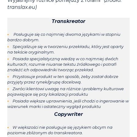
Wyjaśnijmy różnice pomiędzy 2 rolami* (
źródło:
translax.eu)
Transkreator
Posługuje się co najmniej dwoma językami w stopniu
bardzo dobrym.
Specjalizuje się w tworzeniu przekładu, który jest oparty
na tekście oryginalnym.
Posiada specjalistyczną wiedzę w co najmniej dwóch
kulturach; rozumie niuanse tekstu źródłowego i potrafi
znaleźć ich odpowiedniki tworząc przekład.
Przystosuje produkt w ten sposób, żeby został dobrze
przyjęty przez rynek/grupę docelową.
Zwróci klientowi uwagę na różnice i problemy kulturowe
pojawiające się przy lokalizacji produktu
Posiada większe uprawnienia, jeśli chodzi o ingerowanie w
wizerunek marki i ostateczny wygląd produktu
Copywriter
W większości nie posługuje się językiem obcym na
poziomie zbliżonym do transkreatora.