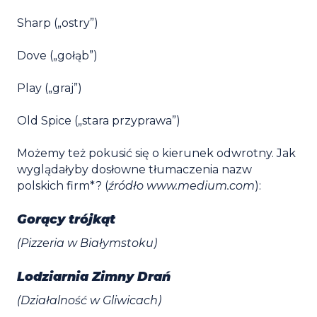
Sharp („ostry”)
Dove („gołąb”)
Play („graj”)
Old Spice („stara przyprawa”)
Możemy też pokusić się o kierunek odwrotny. Jak
wyglądałyby dosłowne tłumaczenia nazw
polskich firm*? (
źródło www.medium.com
):
Gorący trójkąt
(Pizzeria w Białymstoku)
Lodziarnia Zimny Drań
(Działalność w Gliwicach)