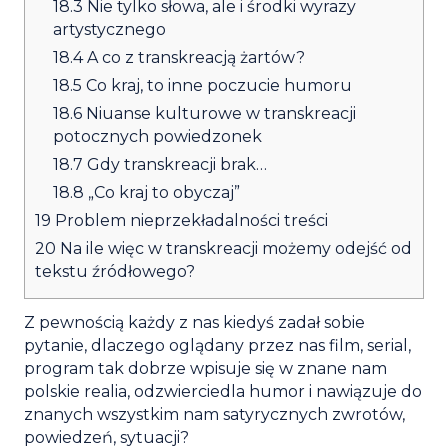
18.3
Nie tylko słowa, ale i środki wyrazy
artystycznego
18.4
A co z transkreacją żartów?
18.5
Co kraj, to inne poczucie humoru
18.6
Niuanse kulturowe w transkreacji
potocznych powiedzonek
18.7
Gdy transkreacji brak…
18.8
„Co kraj to obyczaj”
19
Problem nieprzekładalności treści
20
Na ile więc w transkreacji możemy odejść od
tekstu źródłowego?
Z pewnością każdy z nas kiedyś zadał sobie
pytanie, dlaczego oglądany przez nas film, serial,
program tak dobrze wpisuje się w znane nam
polskie realia, odzwierciedla humor i nawiązuje do
znanych wszystkim nam satyrycznych zwrotów,
powiedzeń, sytuacji?