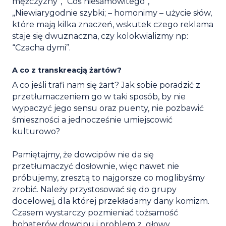
mężczyzny”, “Coś niesamowitego”,
„Niewiarygodnie szybki; – homonimy – użycie słów,
które mają kilka znaczeń, wskutek czego reklama
staje się dwuznaczna, czy kolokwializmy np:
“Czacha dymi”.
A co z transkreacją żartów?
A co jeśli trafi nam się żart? Jak sobie poradzić z
przetłumaczeniem go w taki sposób, by nie
wypaczyć jego sensu oraz puenty, nie pozbawić
śmieszności a jednocześnie umiejscowić
kulturowo?
Pamiętajmy, że dowcipów nie da się
przetłumaczyć dosłownie, więc nawet nie
próbujemy, zresztą to najgorsze co moglibyśmy
zrobić. Należy przystosować się do grupy
docelowej, dla której przekładamy dany komizm.
Czasem wystarczy pozmieniać tożsamość
bohaterów dowcipu i problem z głowy.