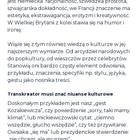
jest niemiecka racjonalność, szwedzka prostota,
szwajcarska dokładność, we Francji znaczenie ma
estetyka, ekstrawagancja, erotyzm i kreatywność.
W Wielkiej Brytanii z kolei stawia się na humor i
ironię.
Wiąże się z tym również wiedzą o kulturze w jej
najszerszym wymiarze. Od arcydzieł narodowych
do popkultury, od wieszczów przez celebrytów.
Stanowią oni bardzo częsty element odwołania,
przykładu, znaczenia, specyfiki np. stylu, języka,
gestu jako nośnika treści.
Transkreator musi znać niuanse kulturowe
Doskonałym przykładem jest nasz „gest
Kozakiewicza”, czy powiedzenie „sorry, taki mamy
klimat”, lub mickiewiczowski cytat: „ciemno
wszędzie, głucho wszędzie”, czy też przywitanie
Owsiaka: „się ma” lub prezydenckie stwierdzenie:
„nie chcem, ale muszem”.