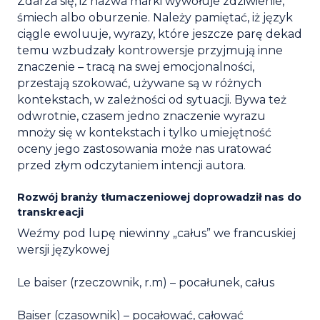
Zdarza się, iż nazwa marki wywołuje zdziwienie,
śmiech albo oburzenie. Należy pamiętać, iż język
ciągle ewoluuje, wyrazy, które jeszcze parę dekad
temu wzbudzały kontrowersje przyjmują inne
znaczenie – tracą na swej emocjonalności,
przestają szokować, używane są w różnych
kontekstach, w zależności od sytuacji. Bywa też
odwrotnie, czasem jedno znaczenie wyrazu
mnoży się w kontekstach i tylko umiejętność
oceny jego zastosowania może nas uratować
przed złym odczytaniem intencji autora.
Rozwój branży tłumaczeniowej doprowadził nas do
transkreacji
Weźmy pod lupę niewinny „całus” we francuskiej
wersji językowej
Le baiser (rzeczownik, r.m) – pocałunek, całus
Baiser (czasownik) – pocałować, całować