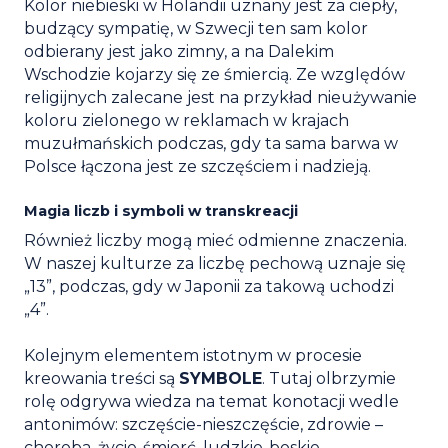
Kolor niebieski w Holandii uznany jest za ciepły,
budzący sympatię, w Szwecji ten sam kolor
odbierany jest jako zimny, a na Dalekim
Wschodzie kojarzy się ze śmiercią. Ze względów
religijnych zalecane jest na przykład nieużywanie
koloru zielonego w reklamach w krajach
muzułmańskich podczas, gdy ta sama barwa w
Polsce łączona jest ze szczęściem i nadzieją.
Magia liczb i symboli w transkreacji
Również liczby mogą mieć odmienne znaczenia.
W naszej kulturze za liczbę pechową uznaje się
„13”, podczas, gdy w Japonii za takową uchodzi
„4”.
Kolejnym elementem istotnym w procesie
kreowania treści są
SYMBOLE
. Tutaj olbrzymie
rolę odgrywa wiedza na temat konotacji wedle
antonimów: szczęście-nieszczęście, zdrowie –
choroba, życie-śmierć, ludzkie-boskie.