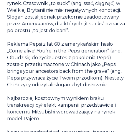
rynek. Czasownik „to suck” (ang. ssać, ciągnąć) w
Wielkiej Brytanii nie miał negatywnych konotacji.
Slogan został jednak przekornie zaadoptowany
przez Amerykanów, dla których „it sucks” oznacza
po prostu „to jest do bani”.
Reklama Pepsi z lat 60 z amerykańskim hasło
„Come alive! You’re in the Pepsi generation” (ang.
Obudź się do życia! Jesteś z pokolenia Pepsi)
zostało przetłumaczone w Chinach jako „Pepsi
brings your ancestors back from the grave” (ang.
Pepsi przywraca życie Twoim przodkom). Niestety
Chińczycy odczytali slogan zbyt dosłownie.
Najbardziej kosztownym wynikiem braku
transkreacji był efekt kampanii przedstawicieli
koncernu Mitsubishi wprowadzający na rynek
model Pajero.