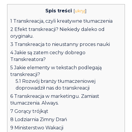
Spis treści
[
ukryj
]
1
Transkreacja, czyli kreatywne tłumaczenia
2
Efekt transkreacji? Niekiedy daleko od
oryginału.
3
Transkreacja to nieustanny proces nauki
4
Jakie są zatem cechy dobrego
Transkreatora?
5
Jakie elementy w tekstach podlegają
transkreacji?
5.1
Rozwój branży tłumaczeniowej
doprowadził nas do transkreacji
6
Transkreacja w marketingu. Zamiast
tłumaczenia. Always.
7
Gorący trójkąt
8
Lodziarnia Zimny Drań
9
Ministerstwo Wakacji