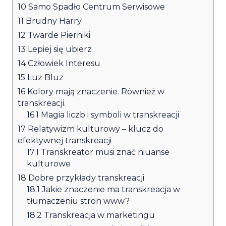
10
Samo Spadło Centrum Serwisowe
11
Brudny Harry
12
Twarde Pierniki
13
Lepiej się ubierz
14
Człowiek Interesu
15
Luz Bluz
16
Kolory mają znaczenie. Również w
transkreacji.
16.1
Magia liczb i symboli w transkreacji
17
Relatywizm kulturowy – klucz do
efektywnej transkreacji
17.1
Transkreator musi znać niuanse
kulturowe
18
Dobre przykłady transkreacji
18.1
Jakie znaczenie ma transkreacja w
tłumaczeniu stron www?
18.2
Transkreacja w marketingu