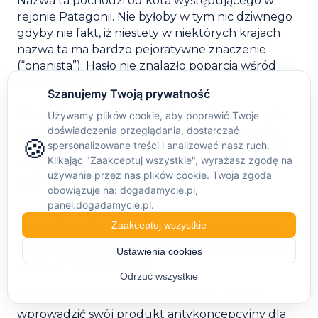
Nazwa ta pochodzi od kota występującego w
rejonie Patagonii. Nie byłoby w tym nic dziwnego
gdyby nie fakt, iż niestety w niektórych krajach
nazwa ta ma bardzo pejoratywne znaczenie
(“onanista”). Hasło nie znalazło poparcia wśród
konsumentów.
Na rynku samochodów takie wpadki zresztą nie
są rzadkością, co można powiedzieć o modelu
Mazdy LaPuta (w hiszpańskim – kobieta lekkich
obyczajów) czy Nissana Moco (w hiszpańskim –
„wydzielinal z nosa”)
„Co kraj to obyczaj”
To powiedzenie zdaje się odzwierciedlać istotę
problemu transkreacji. Ten sam produkt, ta sama
oferta, a inne podejście
.
Kiedy pewna firma farmaceutyczna chciała
wprowadzić swój produkt antykoncepcyjny dla