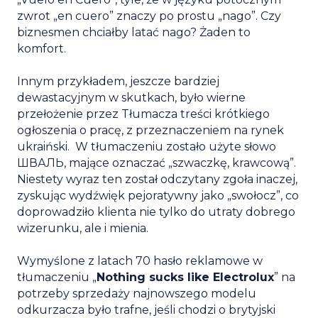
zwrot „en cuero” znaczy po prostu „nago”. Czy
biznesmen chciałby latać nago? Żaden to
komfort.
Innym przykładem, jeszcze bardziej
dewastacyjnym w skutkach, było wierne
przełożenie przez Tłumacza treści krótkiego
ogłoszenia o pracę, z przeznaczeniem na rynek
ukraiński. W tłumaczeniu zostało użyte słowo
ШВАЛЬ, mające oznaczać „szwaczkę, krawcową”.
Niestety wyraz ten został odczytany zgoła inaczej,
zyskując wydźwięk pejoratywny jako „swołocz”, co
doprowadziło klienta nie tylko do utraty dobrego
wizerunku, ale i mienia.
Wymyślone z latach 70 hasło reklamowe w
tłumaczeniu „
Nothing sucks like Electrolux
” na
potrzeby sprzedaży najnowszego modelu
odkurzacza było trafne, jeśli chodzi o brytyjski