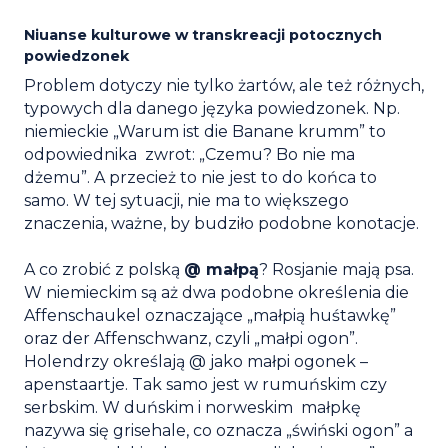
Niuanse kulturowe w transkreacji potocznych
powiedzonek
Problem dotyczy nie tylko żartów, ale też różnych,
typowych dla danego języka powiedzonek. Np.
niemieckie „Warum ist die Banane krumm” to
odpowiednika zwrot: „Czemu? Bo nie ma
dżemu”. A przecież to nie jest to do końca to
samo. W tej sytuacji, nie ma to większego
znaczenia, ważne, by budziło podobne konotacje.
A co zrobić z polską
@ małpą
? Rosjanie mają psa.
W niemieckim są aż dwa podobne określenia die
Affenschaukel oznaczające „małpią huśtawkę”
oraz der Affenschwanz, czyli „małpi ogon”.
Holendrzy określają @ jako małpi ogonek –
apenstaartje. Tak samo jest w rumuńskim czy
serbskim. W duńskim i norweskim małpkę
nazywa się grisehale, co oznacza „świński ogon” a