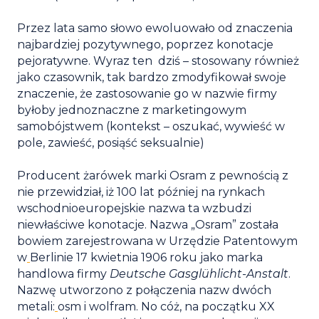
Przez lata samo słowo ewoluowało od znaczenia
najbardziej pozytywnego, poprzez konotacje
pejoratywne. Wyraz ten dziś – stosowany również
jako czasownik, tak bardzo zmodyfikował swoje
znaczenie, że zastosowanie go w nazwie firmy
byłoby jednoznaczne z marketingowym
samobójstwem (kontekst – oszukać, wywieść w
pole, zawieść, posiąść seksualnie)
Producent żarówek marki Osram z pewnością z
nie przewidział, iż 100 lat później na rynkach
wschodnioeuropejskie nazwa ta wzbudzi
niewłaściwe konotacje. Nazwa „Osram” została
bowiem zarejestrowana w Urzędzie Patentowym
w
Berlinie 17 kwietnia 1906 roku jako marka
handlowa firmy
Deutsche Gasglühlicht-Anstalt
.
Nazwę utworzono z połączenia nazw dwóch
metali:
osm i wolfram. No cóż, na początku XX