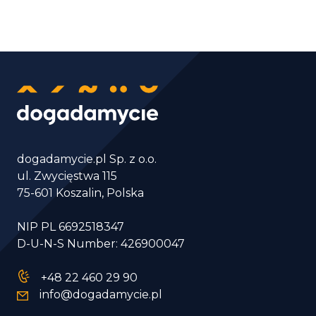
dogadamycie.pl Sp. z o.o.
ul. Zwycięstwa 115
75-601 Koszalin, Polska
NIP PL 6692518347
D-U-N-S Number: 426900047
+48 22 460 29 90
info@dogadamycie.pl