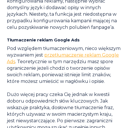
konfigurowania reklamy, następnie wybrać
domyślny język i dodawać opisy w innych
językach. Niestety, ta funkcja jest niedostępna w
przypadku konfigurowania kampanii mającej na
celu pozyskiwanie nowych polubień fanpage’a.
Tłumaczenie reklam Google Ads
Pod względem tłumaczeniowym, nieco większym
wyzwaniem jest
przetłumaczenie reklam Google
Ads
. Teoretycznie w tym narzędziu masz spore
ograniczenie jeżeli chodzi o tworzenie opisów
swoich reklam, ponieważ istnieje limit znaków,
które możesz umieścić w nagłówku i opisie.
Dużo więcej pracy czeka Cię jednak w kwestii
doboru odpowiednich słów kluczowych. Jak
wskazuje praktyka, dosłowne tłumaczenie fraz,
których używasz w swoim macierzystym kraju,
jest niewystarczające. Po pierwsze: zagraniczni
użytkownicy mogą szukać zupełnie innych