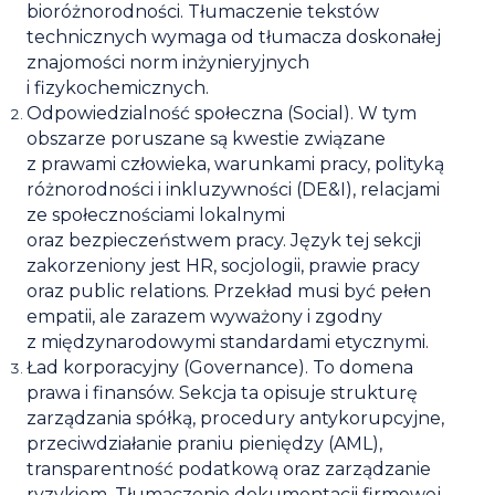
bioróżnorodności.
Tłumaczenie tekstów
technicznych
wymaga od tłumacza doskonałej
znajomości norm inżynieryjnych
i fizykochemicznych.
Odpowiedzialność społeczna (Social).
W tym
obszarze poruszane są kwestie związane
z prawami człowieka, warunkami pracy, polityką
różnorodności i inkluzywności (DE&I), relacjami
ze społecznościami lokalnymi
oraz bezpieczeństwem pracy. Język tej sekcji
zakorzeniony jest
HR
, socjologii, prawie pracy
oraz public relations. Przekład musi być pełen
empatii, ale zarazem wyważony i zgodny
z międzynarodowymi standardami etycznymi.
Ład korporacyjny (Governance).
To domena
prawa i finansów. Sekcja ta opisuje strukturę
zarządzania spółką, procedury antykorupcyjne,
przeciwdziałanie praniu pieniędzy (AML),
transparentność podatkową oraz zarządzanie
ryzykiem.
Tłumaczenie dokumentacji
firmowej,