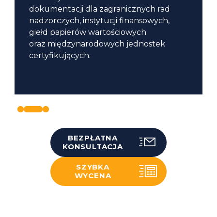
niefinansowych
raportów
dokumentacji dla zagranicznych rad
nadzorczych, instytucji finansowych,
giełd papierów wartościowych
oraz międzynarodowych jednostek
certyfikujących.
BEZPŁATNA
KONSULTACJA
SZYBKA
WYCENA