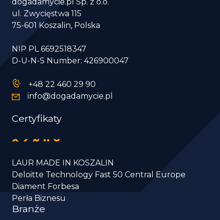
dogadamycie.pl Sp. z o.o.
ul. Zwycięstwa 115
75-601 Koszalin, Polska
NIP PL 6692518347
D-U-N-S Number: 426900047
+48 22 460 29 90
info@dogadamycie.pl
Certyfikaty
LAUR MADE IN KOSZALIN
Deloitte Technology Fast 50 Central Europe
Diament Forbesa
Perła Biznesu
Branże