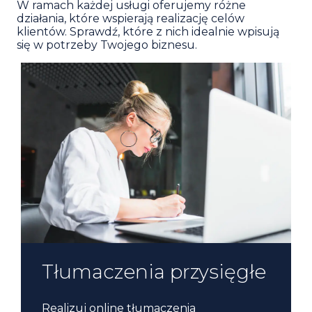
W ramach każdej usługi oferujemy różne
działania, które wspierają realizację celów
klientów. Sprawdź, które z nich idealnie wpisują
się w potrzeby Twojego biznesu.
Tłumaczenie pełnych
Tłumaczenia przysięgłe
Korekta i audyt
raportów
językowy gotowych
Realizuj online tłumaczenia