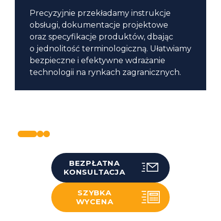
i farmaceutyczne
Zapewniamy profesjonalne wsparcie
w zakresie umów handlowych, statutów
spółek oraz raportów finansowych,
wymagających szczególnej
skrupulatności. Gwarantujemy
zgodność z literą prawa i profesjonalny
ton niezbędny w relacjach B2B.
BEZPŁATNA
KONSULTACJA
SZYBKA
WYCENA