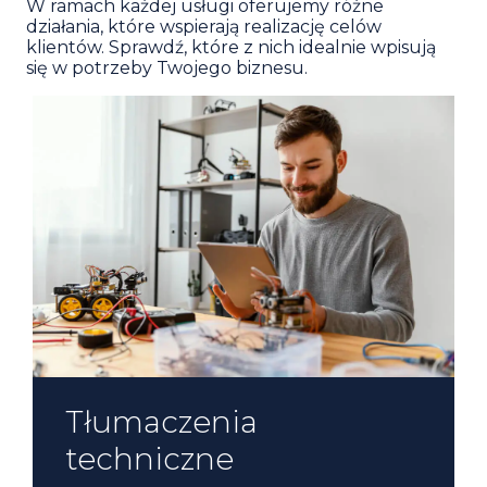
W ramach każdej usługi oferujemy różne
działania, które wspierają realizację celów
klientów. Sprawdź, które z nich idealnie wpisują
się w potrzeby Twojego biznesu.
Tłumaczenia
Tłumaczenia prawnicze
Tłumaczenia
techniczne
i finansowe
medyczne