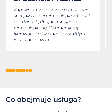
Twoje tłumaczenie zostanie
wykonane przez specjalistę z obszerną
zenie
wiedzą na temat norm jakościowych,
różnych
takich jak ISO czy HACCP. Dzięki temu
masz pewność, że Twoje dokumenty
będą zgodne z wymaganiami
dym
branżowymi na każdym etapie.
Co obejmuje usługa?