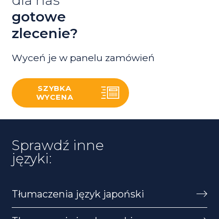
dla nas
gotowe
zlecenie?
Wyceń je w panelu zamówień
SZYBKA
WYCENA
Sprawdź inne
języki:
Tłumaczenia język japoński