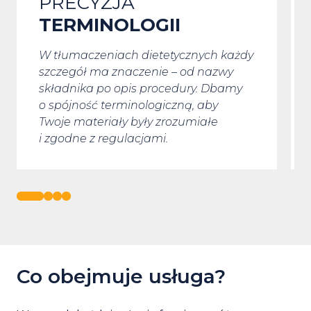
BEZPIECZEŃSTWO I
ZGODNOŚĆ PRAWNA
Instrukcje, składy i certyfikaty muszą
być przetłumaczone zgodnie
z obowiązującymi normami. Nasze
tłumaczenia pomagają uniknąć
błędów, które mogłyby zagrozić
wprowadzeniu produktu na rynek.
Co obejmuje usługa?