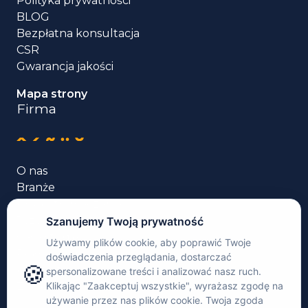
Polityka prywatności
BLOG
Bezpłatna konsultacja
CSR
Gwarancja jakości
Mapa strony
Firma
O nas
Branże
Usługi tłumaczenia
Języki
Case studies
Rekomendacje
Kontakt
Zaloguj się