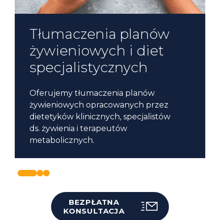
Tłumaczenia planów
Tłumaczenia badań
Tłumaczenia etykiet
żywieniowych i diet
naukowych i publikacji
żywności i składu
specjalistycznych
żywieniowych
odżywczego
Tłumaczymy artykuły naukowe, prace
badawcze, raporty kliniczne
oraz dokumentację projektów z zakresu
dietetyki, nutrigenomiki i żywienia
medycznego.
BEZPŁATNA
KONSULTACJA