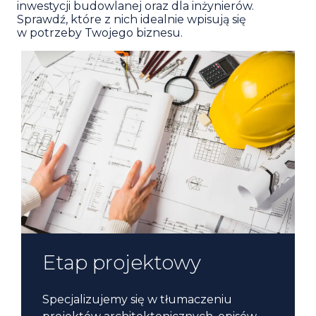
inwestycji budowlanej oraz dla inżynierów.
Sprawdź, które z nich idealnie wpisują się
w potrzeby Twojego biznesu.
Etap przygotowawczy
Etap wykonawczy
Etap formalny
Etap projektowy
Tłumaczenia
inwestycji
inwestycji
dokumentacji
Specjalizujemy się w tłumaczeniu
zawodowej