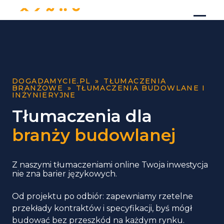
DOGADAMYCIE.PL
»
TŁUMACZENIA
BRANŻOWE
»
TŁUMACZENIA BUDOWLANE I
INŻYNIERYJNE
Tłumaczenia dla
branży budowlanej
Z naszymi tłumaczeniami online Twoja inwestycja
nie zna barier językowych.
Od projektu po odbiór: zapewniamy rzetelne
przekłady kontraktów i specyfikacji, byś mógł
budować bez przeszkód na każdym rynku.