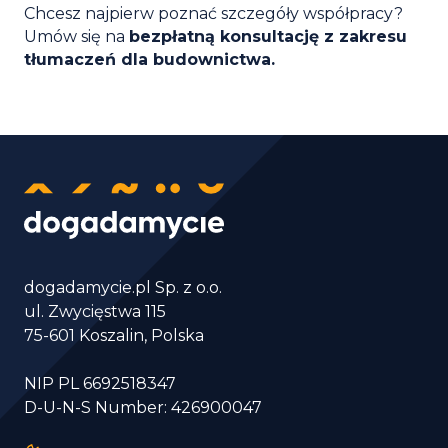
Chcesz najpierw poznać szczegóły współpracy?
Umów się na
bezpłatną konsultację z zakresu
tłumaczeń dla budownictwa.
dogadamycie.pl Sp. z o.o.
ul. Zwycięstwa 115
75-601 Koszalin, Polska
NIP PL 6692518347
D-U-N-S Number: 426900047