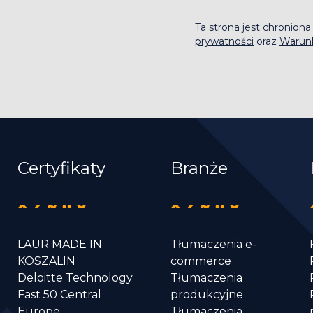
Ta strona jest chronio
prywatności
oraz
Warunk
Certyfikaty
Branże
LAUR MADE IN
Tłumaczenia e-
KOSZALIN
commerce
Deloitte Technology
Tłumaczenia
Fast 50 Central
produkcyjne
Europe
Tłumaczenia