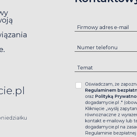
owy
woją
Firmowy adres e-mail
iązania
Numer telefonu
e.
Temat
Oświadczam, że zapozna
ie.pl
Regulaminem bezpłatne
oraz
Polityką Prywatno
dogadamycie.pl .* (obow
Kliknięcie „wyślij zapytan
równoznaczne z wyraże
oniedziałku
kontakt e-mailowy lub t
dogadamycie.pl na zasa
Regulaminie bezpłatnej k