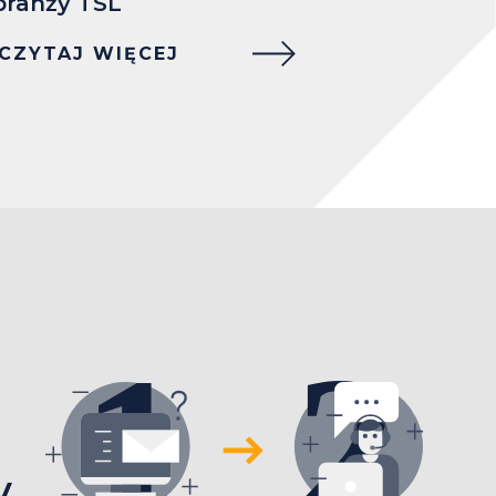
branży TSL
CZYTAJ WIĘCEJ
y