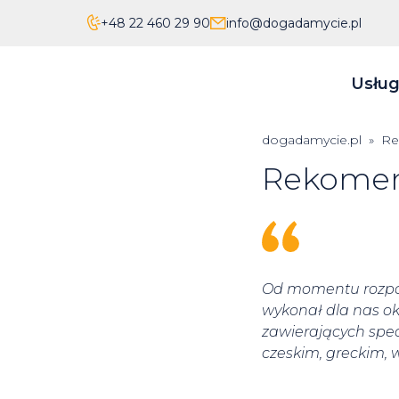
+48 22 460 29 90
info@dogadamycie.pl
Usług
dogadamycie.pl
»
Re
Rekome
Od momentu rozpoc
wykonał dla nas ok
zawierających spec
czeskim, greckim, 