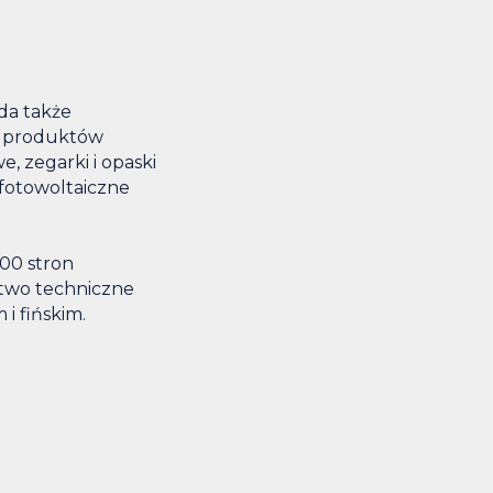
da także
ę produktów
, zegarki i opaski
 fotowoltaiczne
00 stron
ctwo techniczne
i fińskim.