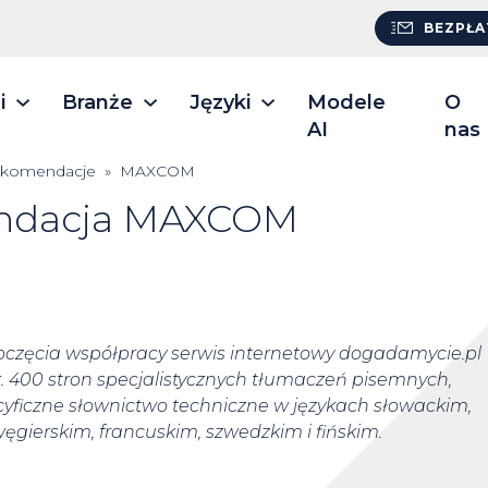
BEZPŁA
i
Branże
Języki
Modele
O
AI
nas
komendacje
»
MAXCOM
ndacja MAXCOM
zęcia współpracy serwis internetowy dogadamycie.pl
. 400 stron specjalistycznych tłumaczeń pisemnych,
yficzne słownictwo techniczne w językach słowackim,
węgierskim, francuskim, szwedzkim i fińskim.