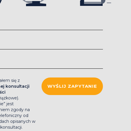
łem się z
j konsultacji
ści
iązkowe).
ie” jest
niem zgody na
elefoniczny od
dach opisanych w
onsultacji.