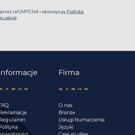
na przez reCAPTCHA i obowiązują
Polityka
i usługi
.
Informacje
Firma
FAQ
O nas
Reklamacje
Branże
Regulamin
Usługi tłumaczenia
Polityka
Języki
prywatności
Case studies