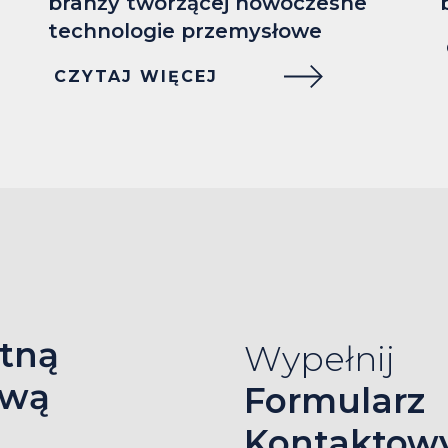
branży tworzącej nowoczesne
technologie przemysłowe
CZYTAJ WIĘCEJ
tną
Wypełnij
ową
Formularz
Kontaktow