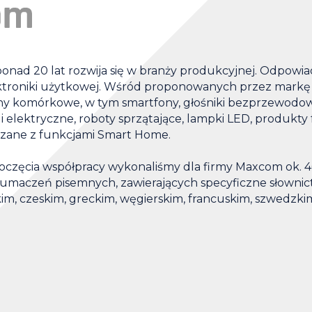
nad 20 lat rozwija się w branży produkcyjnej. Odpowia
ektroniki użytkowej. Wśród proponowanych przez mark
fony komórkowe, w tym smartfony, głośniki bezprzewodowe
i elektryczne, roboty sprzątające, lampki LED, produkty
ązane z funkcjami Smart Home.
zęcia współpracy wykonaliśmy dla firmy Maxcom ok. 4
tłumaczeń pisemnych, zawierających specyficzne słowni
im, czeskim, greckim, węgierskim, francuskim, szwedzkim 