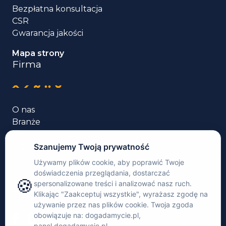
Bezpłatna konsultacja
CSR
Gwarancja jakości
Mapa strony
Firma
O nas
Branże
Usługi tłumaczenia
Języki
Case studies
Rekomendacje
Kontakt
Zaloguj się