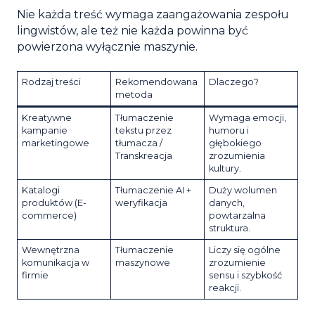
Nie każda treść wymaga zaangażowania zespołu
lingwistów, ale też nie każda powinna być
powierzona wyłącznie maszynie.
Rodzaj treści
Rekomendowana
Dlaczego?
metoda
Kreatywne
Tłumaczenie
Wymaga emocji,
kampanie
tekstu przez
humoru i
marketingowe
tłumacza /
głębokiego
Transkreacja
zrozumienia
kultury.
Katalogi
Tłumaczenie AI +
Duży wolumen
produktów (E-
weryfikacja
danych,
commerce)
powtarzalna
struktura.
Wewnętrzna
Tłumaczenie
Liczy się ogólne
komunikacja w
maszynowe
zrozumienie
firmie
sensu i szybkość
reakcji.