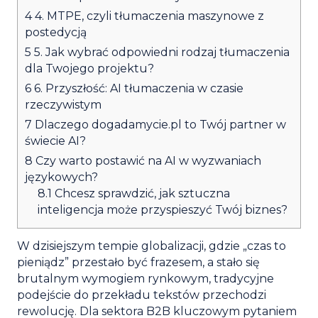
4
4. MTPE, czyli tłumaczenia maszynowe z
postedycją
5
5. Jak wybrać odpowiedni rodzaj tłumaczenia
dla Twojego projektu?
6
6. Przyszłość: AI tłumaczenia w czasie
rzeczywistym
7
Dlaczego dogadamycie.pl to Twój partner w
świecie AI?
8
Czy warto postawić na AI w wyzwaniach
językowych?
8.1
Chcesz sprawdzić, jak sztuczna
inteligencja może przyspieszyć Twój biznes?
W dzisiejszym tempie globalizacji, gdzie „czas to
pieniądz” przestało być frazesem, a stało się
brutalnym wymogiem rynkowym, tradycyjne
podejście do przekładu tekstów przechodzi
rewolucję. Dla sektora B2B kluczowym pytaniem