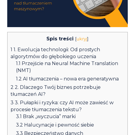
Spis treści
[
ukryj
]
1
1. Ewolucja technologii: Od prostych
algorytmów do głębokiego uczenia
1.1
Przejście na Neural Machine Translation
(NMT)
1.2
AI tłumaczenia – nowa era generatywna
2
2. Dlaczego Twój biznes potrzebuje
tłumaczeń AI?
3
3. Pułapki i ryzyka: czy AI może zawieść w
procesie tłumaczenia tekstu?
3.1
Brak „wyczucia” marki
3.2
Halucynacje i pewność siebie
3.3
Bezpieczeństwo danych