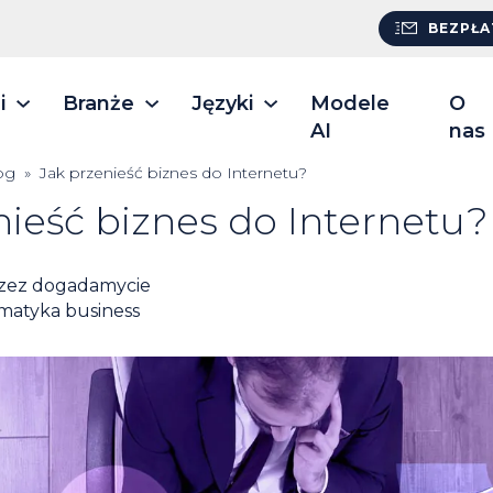
BEZPŁA
i
Branże
Języki
Modele
O
AI
nas
og
»
Jak przenieść biznes do Internetu?
nieść biznes do Internetu?
zez
dogadamycie
matyka business