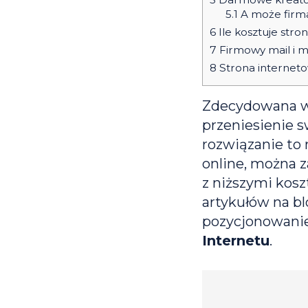
5.1
A może firm
6
Ile kosztuje stro
7
Firmowy mail i 
8
Strona interneto
Zdecydowana wi
przeniesienie 
rozwiązanie to 
online, można za
z niższymi kos
artykułów na bl
pozycjonowanie
Internetu
.