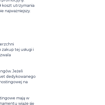
es promocyjny.
ił koszt utrzymania
e najważniejszy.
ierzchni
 zakup tej usługi i
ozwala
ngów. Jeżeli
nawet dedykowanego
 hostingowej na
stingowe mają w
onamentu wiąże się