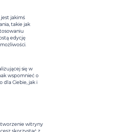
jest jakimś
ia, takie jak
stosowaniu
ostą edycję
 możliwości.
lizującej się w
dnak wspomnieć o
la Ciebie, jak i
stworzenie witryny
hcesz skorzystać z