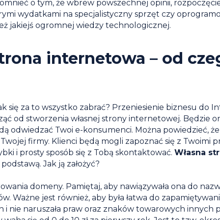
mnieć o tym, że wbrew powszechnej opinii, rozpoczęcie 
porymi wydatkami na specjalistyczny sprzęt czy oprogram
 jakiejś ogromnej wiedzy technologicznej.
trona internetowa – od cze
ak się za to wszystko zabrać? Przeniesienie biznesu do I
ąć od stworzenia własnej strony internetowej. Będzie o
ędą odwiedzać Twoi e-konsumenci. Można powiedzieć, że
Twojej firmy. Klienci będą mogli zapoznać się z Twoimi 
bki i prosty sposób się z Tobą skontaktować.
Własna st
 podstawą. Jak ją założyć?
trowania domeny. Pamiętaj, aby nawiązywała ona do nazwy 
w. Ważne jest również, aby była łatwa do zapamiętywania
 i nie naruszała praw oraz znaków towarowych innych p