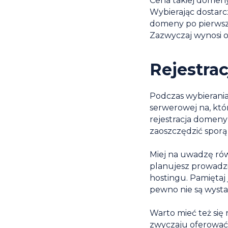
Cena takiej domeny 
Wybierając dostarc
domeny po pierwszy
Zazwyczaj wynosi o
Rejestra
Podczas wybierania
serwerowej na, któr
rejestracja domeny 
zaoszczędzić sporą 
Miej na uwadzę rów
planujesz prowadz
hostingu. Pamiętaj 
pewno nie są wysta
Warto mieć też si
zwyczaju oferować