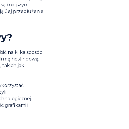
zsądniejszym
ą. Jej przedłużenie
wy?
ić na kilka sposób.
firmę hostingową.
takich jak
ykorzystać
zyli
chnologicznej.
ć grafikami i