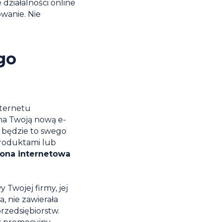
działalności online
owanie. Nie
go
nternetu
na Twoją nową e-
 będzie to swego
produktami lub
rona internetowa
Twojej firmy, jej
, nie zawierała
rzedsiębiorstw.