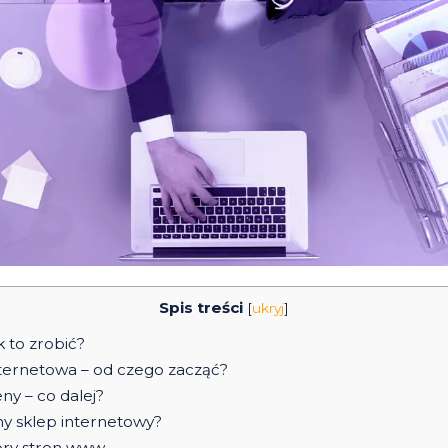
Spis treści
[
ukryj
]
k to zrobić?
ternetowa – od czego zacząć?
ny – co dalej?
ny sklep internetowy?
ry stron www