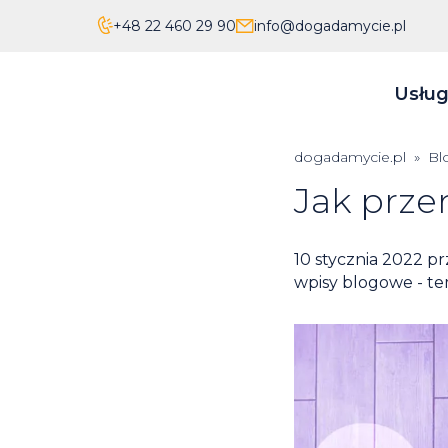
+48 22 460 29 90
info@dogadamycie.pl
Usług
dogadamycie.pl
»
Bl
Jak prze
Posted
10 stycznia 2022
pr
on
wpisy blogowe - te