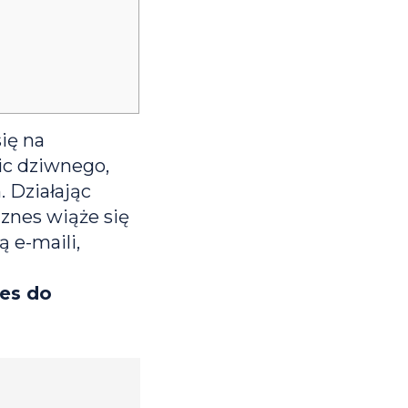
ię na
ic dziwnego,
. Działając
iznes wiąże się
 e-maili,
nes do