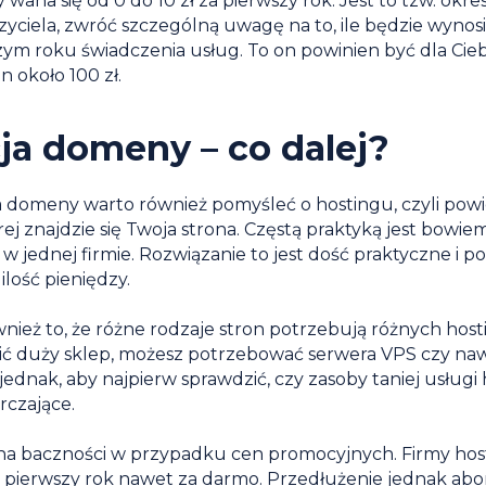
waha się od 0 do 10 zł za pierwszy rok. Jest to tzw. okr
zyciela, zwróć szczególną uwagę na to, ile będzie wynos
m roku świadczenia usług. To on powinien być dla Ciebi
n około 100 zł.
cja domeny – co dalej?
 domeny warto również pomyśleć o hostingu, czyli pow
ej znajdzie się Twoja strona. Częstą praktyką jest bowiem
w jednej firmie. Rozwiązanie to jest dość praktyczne i p
ilość pieniędzy.
nież to, że różne rodzaje stron potrzebują różnych hosti
ić duży sklep, możesz potrzebować serwera VPS czy 
jednak, aby najpierw sprawdzić, czy zasoby taniej usługi
rczające.
ę na baczności w przypadku cen promocyjnych. Firmy ho
 pierwszy rok nawet za darmo. Przedłużenie jednak ab