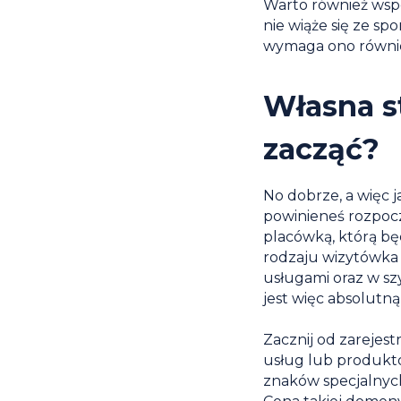
Warto również wspo
nie wiąże się ze s
wymaga ono również
Własna s
zacząć?
No dobrze, a więc j
powinieneś rozpocz
placówką, którą b
rodzaju wizytówka 
usługami oraz w szy
jest więc absolutną
Zacznij od zarejes
usług lub produktó
znaków specjalnych