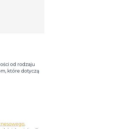
ości od rodzaju
om, które dotyczą
iznesowego
.