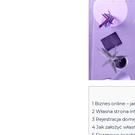
1
Biznes online – ja
2
Własna strona in
3
Rejestracja dome
4
Jak założyć włas
5
Darmowe kreato