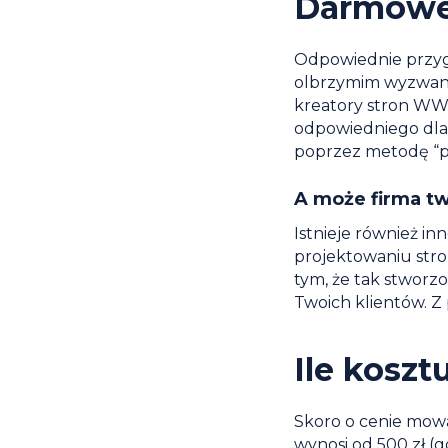
Darmowe
Odpowiednie przygo
olbrzymim wyzwaniem
kreatory stron WW
odpowiedniego dla 
poprzez metodę “prz
A może firma t
Istnieje również inn
projektowaniu stro
tym, że tak stworzo
Twoich klientów. Z 
Ile koszt
Skoro o cenie mowa
wynosi od 500 zł (g