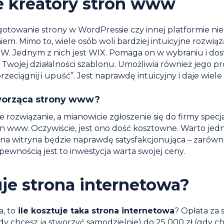
 kreatory stron www
towanie strony w WordPressie czy innej platformie nie 
. Mimo to, wiele osób woli bardziej intuicyjne rozwiązan
W. Jednym z nich jest WIX. Pomaga on w wybraniu i do
Twojej działalności szablonu. Umożliwia również jego pr
eciągnij i upuść”. Jest naprawdę intuicyjny i daje wiele
worząca strony www?
e rozwiązanie, a mianowicie zgłoszenie się do firmy specja
n www. Oczywiście, jest ono dość kosztowne. Warto je
na witryna będzie naprawdę satysfakcjonująca – zarówno d
pewnością jest to inwestycja warta swojej ceny.
uje strona internetowa?
, to
ile kosztuje taka strona internetowa
? Opłata za 
dy chcesz ją stworzyć samodzielnie) do 25 000 zł (gdy c